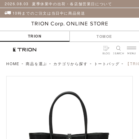
貨
革
2026.08.03
夏季休業中の出荷・各店舗営業日について
小
物
10時までのご注文は当日中に商品発送
ケ
ア
用
TRION
TOMOE
品
BLOG
SEARCH
MENU
HOME
商品を選ぶ
カテゴリから探す
トートバッグ
【TR