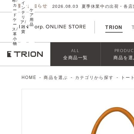
布/
イ
カ
重要なお知らせ
2026.08.03
夏季休業中の出荷・各店
ン
ー
ケ
テ
ド
ア
リ
ケ
用
ア/
ー
品
雑
TRION
ス/
貨
革
小
物
ALL
PRODUC
全商品一覧
商品を選
HOME
商品を選ぶ
カテゴリから探す
トー