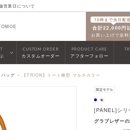
舗営業日について
10時まで当日配
TOMOE
合計22,000円
お買い上げで送料
T
CUSTOM ORDER
PRODUCT CARE
T
ぶ
カスタムオーダー
アフターフォロー
トバッグ
【TRION】トート横型 マルチカラー
透明
限定モデル
[PANEL]シ
グラブレザーの