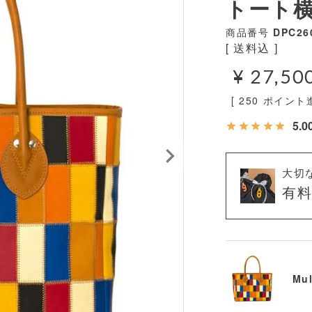
トート横
商品番号
DPC26
送料込
¥
27,50
[
250
ポイント進
5.0
大切
有
Mul