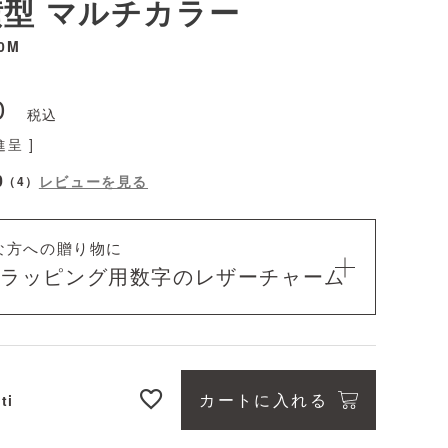
型 マルチカラー
0M
0
税込
呈 ]
0
レビューを見る
（
4
）
な方への贈り物に
料ラッピング用
数字のレザーチャーム
カートに入れる
ti