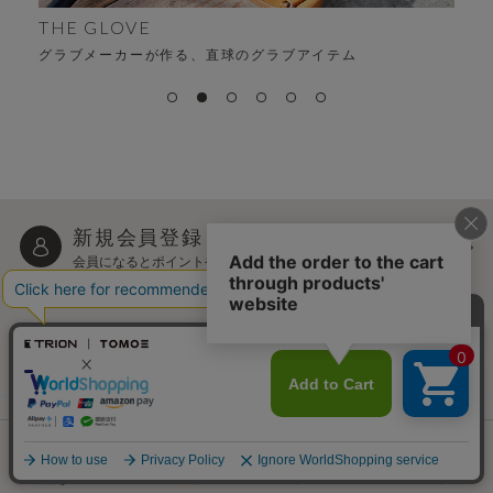
ALFA
時代を超える、変わらない“ちょうどよさ”
新規会員登録
会員になるとポイントや
クーポンなどご利用いただけます
メールマガジン
最新アイテムやお得な情報を
定期的にお届けします
ご利用ガイド
お買い物方法やご利用の際の
ご質問などについて
色を選んでカートに入れる
商品を選ぶ
実店舗
マイページ
カート