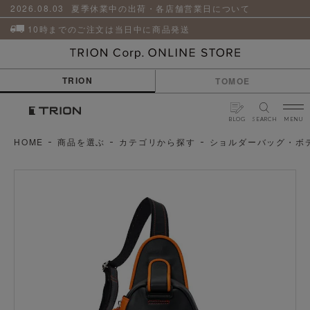
貨
革
2026.08.03
夏季休業中の出荷・各店舗営業日について
小
物
10時までのご注文は当日中に商品発送
ケ
ア
用
TRION
TOMOE
品
BLOG
SEARCH
MENU
HOME
商品を選ぶ
カテゴリから探す
ショルダーバッグ・ボ