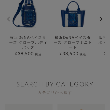
横浜DeNAベイスタ
横浜DeNAベイスタ
阪神
ーズ グローブボディ
ーズ グローブミニト
ボ グ
バッグ
ート
¥
38,500
¥
38,500
¥
3
税込
税込
SEARCH BY CATEGORY
カテゴリから探す