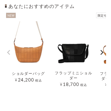
あなたにおすすめのアイテム
透明
透明
NEW
限定モデ
フラップミニショル
ショルダーバッグ
フラ
ダー
ダー
¥
24,200
税込
¥
18,700
¥
1
税込