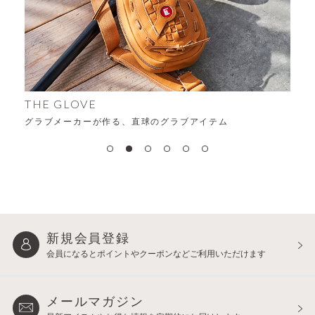
ALF
THE GLOVE
時代を
グラブメーカーが作る、直球のグラブアイテム
新規会員登録
会員になるとポイントや
クーポンなどご利用いただけます
メールマガジン