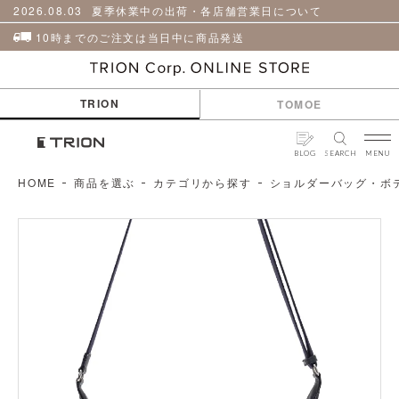
貨
革
2026.08.03
夏季休業中の出荷・各店舗営業日について
小
物
10時までのご注文は当日中に商品発送
ケ
ア
用
TRION
TOMOE
品
BLOG
SEARCH
MENU
HOME
商品を選ぶ
カテゴリから探す
ショルダーバッグ・ボ