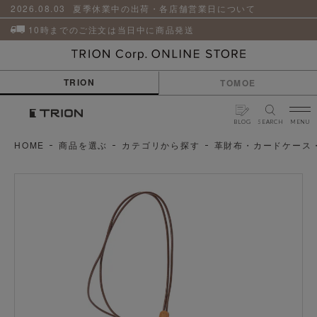
貨
革
2026.08.03
夏季休業中の出荷・各店舗営業日について
小
物
10時までのご注文は当日中に商品発送
ケ
ア
用
TRION
TOMOE
品
BLOG
SEARCH
MENU
HOME
商品を選ぶ
カテゴリから探す
革財布・カードケース