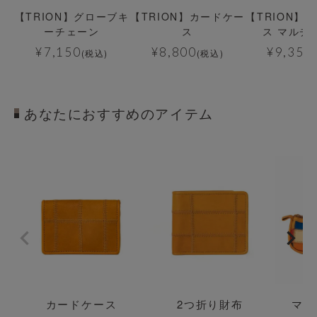
【TRION】グローブキ
【TRION】カードケー
【TRION】
ーチェーン
ス
ス マルチ
¥
7,150
¥
8,800
¥
9,350
(税込)
(税込)
あなたにおすすめのアイテム
透明
透明
透明
カードケース
2つ折り財布
マル