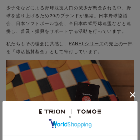
少子化などによる野球競技人口の減少が懸念される中、野
球を盛り上げるため20のブランドが集結。日本野球協議
会、日本ソフトボール協会、全日本軟式野球連盟などと連
携し、普及・振興をサポートする活動を行っています。
私たちもその理念に共感し、
PANELシリーズ
の売上の一部
を「球活協賛基金」として寄付しています。